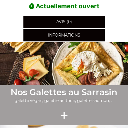
Actuellement ouvert
AVIS (0)
INFORMATIONS
Nos Galettes au Sarrasin
galette végan, galette au thon, galette saumon, ...
+