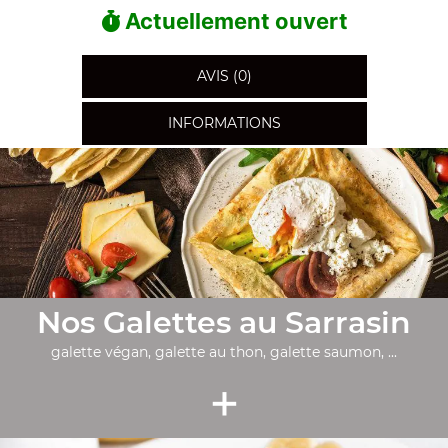
Actuellement ouvert
AVIS (0)
INFORMATIONS
Nos Galettes au Sarrasin
galette végan, galette au thon, galette saumon, ...
+