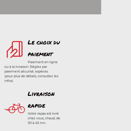
Le choix du
paiement
Paiement en ligne
ou à la livraison. Réglez par
paiement sécurisé, espèces.
(pour plus de détails, consultez les
infos)
Livraison
rapide
Votre repas est livré
chez vous, chaud, de
30 à 45 mn.