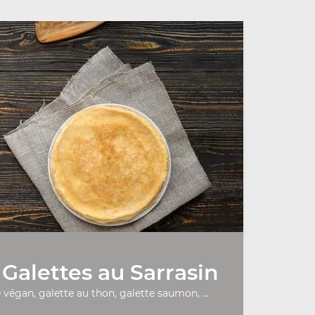
Galettes au Sarrasin
 végan, galette au thon, galette saumon, ...