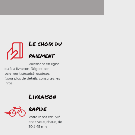
Le choix du
paiement
Paiement en ligne
ou à la livraison. Réglez par
paiement sécurisé, espèces.
(pour plus de détails, consultez les
infos)
Livraison
rapide
Votre repas est livré
chez vous, chaud, de
30 à 45 mn.