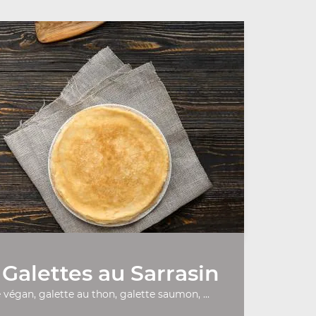
Galettes au Sarrasin
 végan, galette au thon, galette saumon, ...