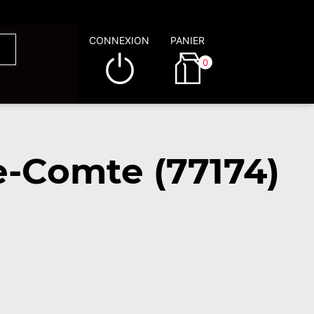
CONNEXION
PANIER
0
e-Comte (77174)