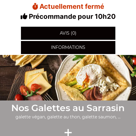
Actuellement fermé
Précommande pour 10h20
AVIS (0)
INFORMATIONS
Nos Galettes au Sarrasin
galette végan, galette au thon, galette saumon, ...
+