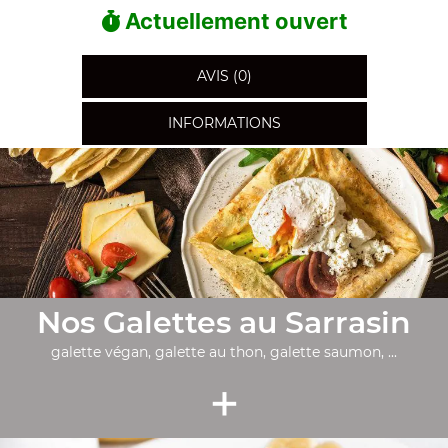
Actuellement ouvert
AVIS (0)
INFORMATIONS
Nos Galettes au Sarrasin
galette végan, galette au thon, galette saumon, ...
+