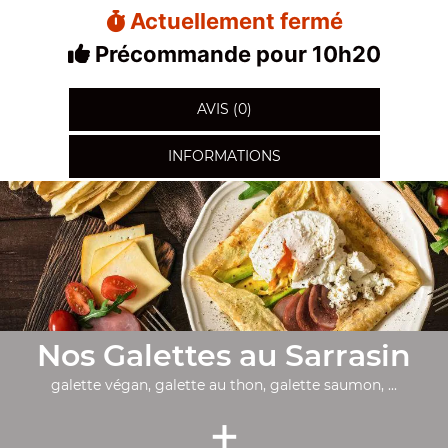
Actuellement fermé
Précommande pour 10h20
AVIS (0)
INFORMATIONS
Nos Galettes au Sarrasin
galette végan, galette au thon, galette saumon, ...
+