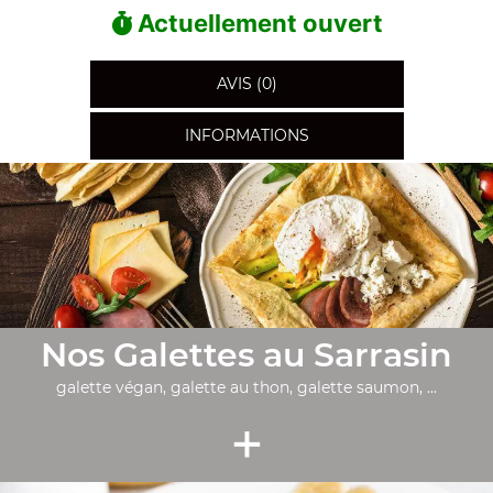
Actuellement ouvert
AVIS (0)
INFORMATIONS
Nos Galettes au Sarrasin
galette végan, galette au thon, galette saumon, ...
+