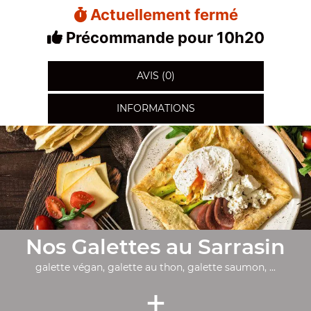
Actuellement fermé
Précommande pour 10h20
AVIS (0)
INFORMATIONS
Nos Galettes au Sarrasin
galette végan, galette au thon, galette saumon, ...
+