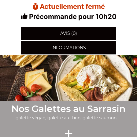
Actuellement fermé
Précommande pour 10h20
AVIS (0)
INFORMATIONS
Nos Galettes au Sarrasin
galette végan, galette au thon, galette saumon, ...
+