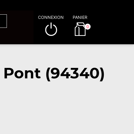
CONNEXION
PANIER
0
e Pont (94340)