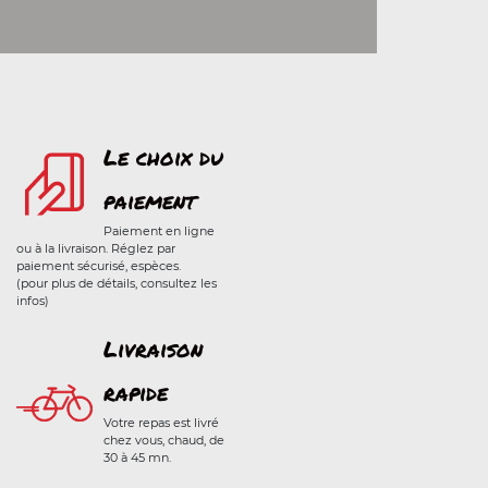
Le choix du
paiement
Paiement en ligne
ou à la livraison. Réglez par
paiement sécurisé, espèces.
(pour plus de détails, consultez les
infos)
Livraison
rapide
Votre repas est livré
chez vous, chaud, de
30 à 45 mn.