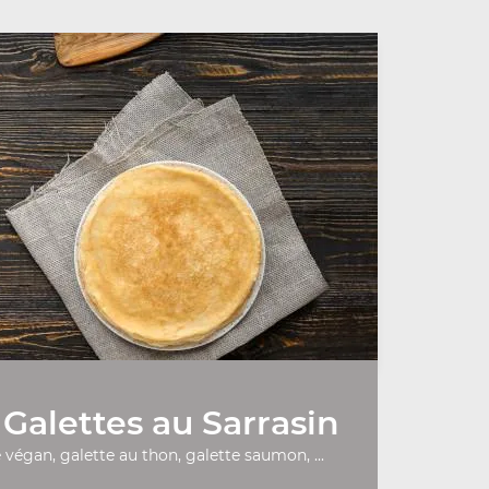
Galettes au Sarrasin
 végan, galette au thon, galette saumon, ...