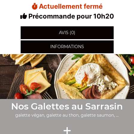
Actuellement fermé
Précommande pour 10h20
AVIS (0)
INFORMATIONS
Nos Galettes au Sarrasin
galette végan, galette au thon, galette saumon, ...
+