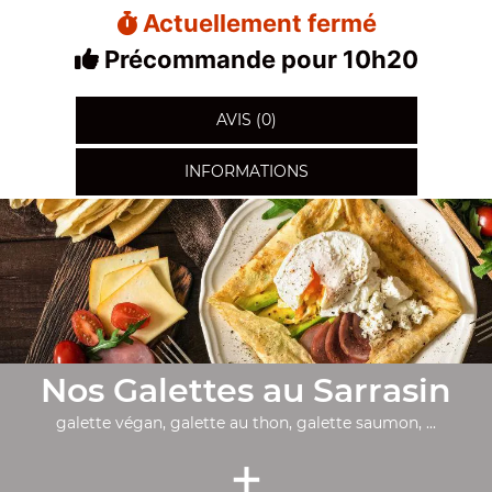
Actuellement fermé
Précommande pour 10h20
AVIS (0)
INFORMATIONS
Nos Galettes au Sarrasin
galette végan, galette au thon, galette saumon, ...
+