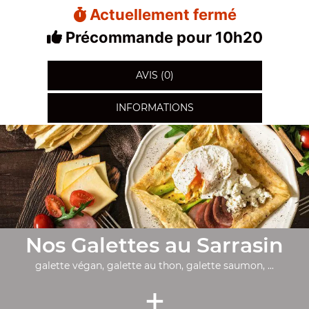
Actuellement fermé
Précommande pour 10h20
AVIS (0)
INFORMATIONS
Nos Galettes au Sarrasin
galette végan, galette au thon, galette saumon, ...
+