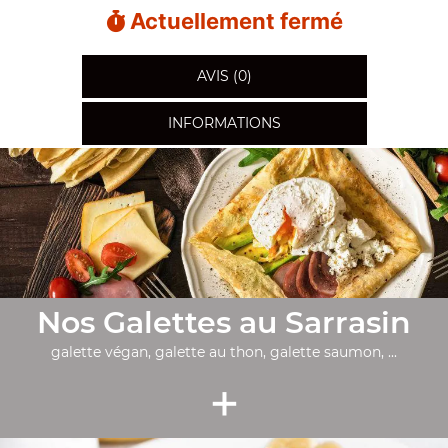
Actuellement fermé
AVIS (0)
INFORMATIONS
Nos Galettes au Sarrasin
galette végan, galette au thon, galette saumon, ...
+