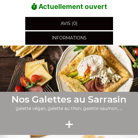
Actuellement ouvert
AVIS (0)
INFORMATIONS
Nos Galettes au Sarrasin
galette végan, galette au thon, galette saumon, ...
+