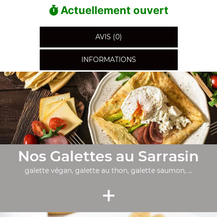
Actuellement ouvert
AVIS (0)
INFORMATIONS
Nos Galettes au Sarrasin
galette végan, galette au thon, galette saumon, ...
+